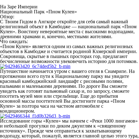
На Заре Империи
Национальный Парк «Пном Кулен»
Обзор:
С Твоим Гидом в Ангкоре откройте для себя самый важный
религиозный объект в Камбодже — национальный парк «Пном
Кулен». Воистину невероятные места с высокими водопадами,
древними храмами и, конечно, местными жителями.
Что ожидать:
«Пном Кулен» является одним из самых важных религиозных
объектов в Камбодже и считается родиной Кхмерской империи.
Сокровища, скрытые в пышных просторах гор, предлагают
бесчисленные возможности увековечить историю для потомков.
Путешествие начинается утром с вашего отеля в Сиамрипе. На
протяжении всего пути к Национальному парку вы увидите
красивый камбоджийский ландшафт с рисовыми полями,
пальмами и маленькими деревнями. По дороге Вы сможете
увидеть как готовят пальмовый сахар и, по запросу, сможете
посетить музей мин или стрельбище. Еще до прибытия
основной массы посетителей Вы достигните парка «Пном
Кулен» за полтора часа на частном автомобиле с
кондиционером.
Исследование горы «Кулен» мы начнем с «Реки 1000 лингамов»
и небольшой прогулки по диким джунглям к «священному
источнику». Прежде чем отправиться к захватывающему
водопаду, который, пожалуй, является главной целью этого тура,