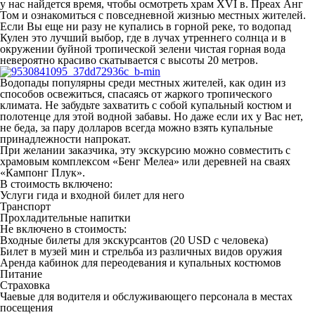
у нас найдется время, чтобы осмотреть храм XVI в. Преах Анг
Том и ознакомиться с повседневной жизнью местных жителей.
Если Вы еще ни разу не купались в горной реке, то водопад
Кулен это лучший выбор, где в лучах утреннего солнца и в
окружении буйной тропической зелени чистая горная вода
невероятно красиво скатывается с высоты 20 метров.
Водопады популярны среди местных жителей, как один из
способов освежиться, спасаясь от жаркого тропического
климата. Не забудьте захватить с собой купальный костюм и
полотенце для этой водной забавы. Но даже если их у Вас нет,
не беда, за пару долларов всегда можно взять купальные
принадлежности напрокат.
При желании заказчика, эту экскурсию можно совместить с
храмовым комплексом «Бенг Мелеа» или деревней на сваях
«Кампонг Плук».
В стоимость включено:
Услуги гида и входной билет для него
Транспорт
Прохладительные напитки
Не включено в стоимость:
Входные билеты для экскурсантов (20 USD с человека)
Билет в музей мин и стрельба из различных видов оружия
Аренда кабинок для переодевания и купальных костюмов
Питание
Страховка
Чаевые для водителя и обслуживающего персонала в местах
посещения