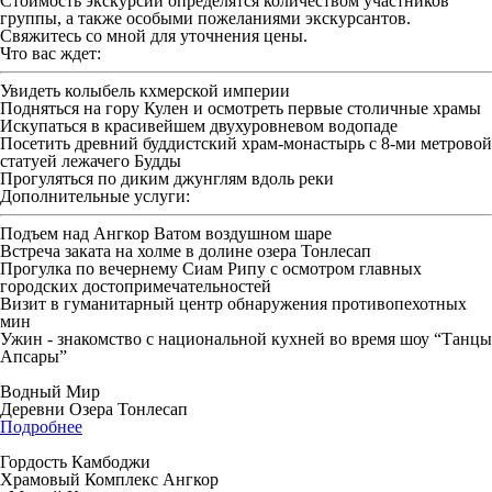
Стоимость экскурсии определятся количеством участников
группы, а также особыми пожеланиями экскурсантов.
Свяжитесь со мной для уточнения цены.
Что вас ждет:
Увидеть колыбель кхмерской империи
Подняться на гору Кулен и осмотреть первые столичные храмы
Искупаться в красивейшем двухуровневом водопаде
Посетить древний буддистский храм-монастырь с 8-ми метровой
статуей лежачего Будды
Прогуляться по диким джунглям вдоль реки
Дополнительные услуги:
Подъем над Ангкор Ватом воздушном шаре
Встреча заката на холме в долине озера Тонлесап
Прогулка по вечернему Сиам Рипу с осмотром главных
городских достопримечательностей
Визит в гуманитарный центр обнаружения противопехотных
мин
Ужин - знакомство с национальной кухней во время шоу “Танцы
Апсары”
Водный Мир
Деревни Озера Тонлесап
Подробнее
Гордость Камбоджи
Храмовый Комплекс Ангкор