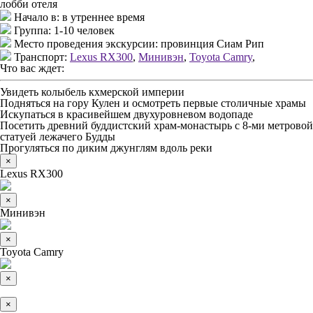
лобби отеля
Начало в:
в утреннее время
Группа:
1-10 человек
Место проведения экскурсии:
провинция Сиам Рип
Транспорт:
Lexus RX300
,
Минивэн
,
Toyota Camry
,
Что вас ждет:
Увидеть колыбель кхмерской империи
Подняться на гору Кулен и осмотреть первые столичные храмы
Искупаться в красивейшем двухуровневом водопаде
Посетить древний буддистский храм-монастырь с 8-ми метровой
статуей лежачего Будды
Прогуляться по диким джунглям вдоль реки
×
Lexus RX300
×
Минивэн
×
Toyota Camry
×
×