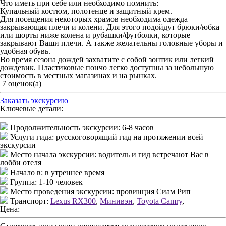
Что иметь при себе или необходимо помнить:
Купальный костюм, полотенце и защитный крем.
Для посещения некоторых храмов необходима одежда
закрывающая плечи и колени. Для этого подойдут брюки/юбка
или шорты ниже колена и рубашки/футболки, которые
закрывают Ваши плечи. А также желательны головные уборы и
удобная обувь.
Во время сезона дождей захватите с собой зонтик или легкий
дождевик. Пластиковые пончо легко доступны за небольшую
стоимость в местных магазинах и на рынках.
7
оценок(а)
Заказать экскурсию
Ключевые детали:
Продолжительность экскурсии:
6-8 часов
Услуги гида:
русскоговорящий гид на протяжении всей
экскурсии
Место начала экскурсии:
водитель и гид встречают Вас в
лобби отеля
Начало в:
в утреннее время
Группа:
1-10 человек
Место проведения экскурсии:
провинция Сиам Рип
Транспорт:
Lexus RX300
,
Минивэн
,
Toyota Camry
,
Цена: