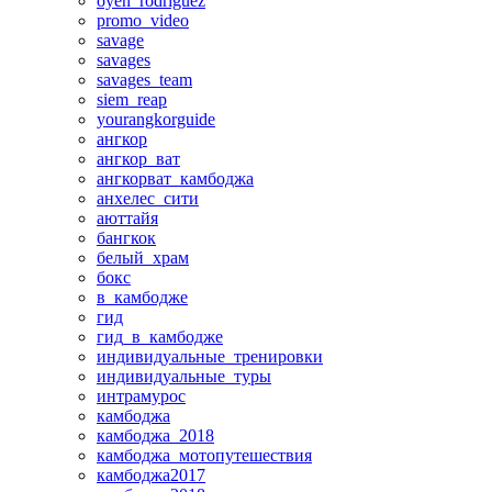
oyen_rodriguez
promo_video
savage
savages
savages_team
siem_reap
yourangkorguide
ангкор
ангкор_ват
ангкорват_камбоджа
анхелес_сити
аюттайя
бангкок
белый_храм
бокс
в_камбодже
гид
гид_в_камбодже
индивидуальные_тренировки
индивидуальные_туры
интрамурос
камбоджа
камбоджа_2018
камбоджа_мотопутешествия
камбоджа2017