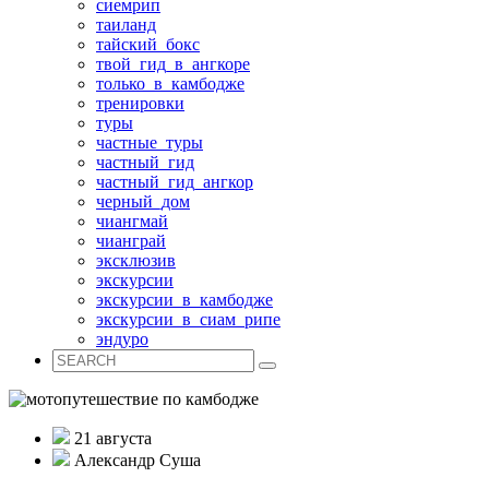
сиемрип
таиланд
тайский_бокс
твой_гид_в_ангкоре
только_в_камбодже
тренировки
туры
частные_туры
частный_гид
частный_гид_ангкор
черный_дом
чиангмай
чианграй
эксклюзив
экскурсии
экскурсии_в_камбодже
экскурсии_в_сиам_рипе
эндуро
21 августа
Александр Суша